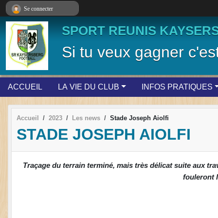
Panneau de gestion des cookies
Se connecter
SPORT REUNIS KAYSER
Si tu veux gagner c'est
ACCUEIL
LA VIE DU CLUB
INFOS PRATIQUES
Accueil
2023
Les news
Stade Joseph Aiolfi
STADE JOSEPH AIOLFI
Traçage du terrain terminé, mais très délicat suite aux tr
fouleront 