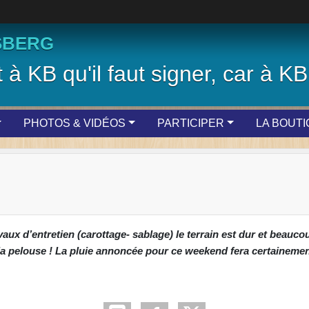
SBERG
 à KB qu'il faut signer, car à KB 
PHOTOS & VIDÉOS
PARTICIPER
LA BOUT
avaux d’entretien (carottage- sablage) le terrain est dur et beauc
la pelouse ! La pluie annoncée pour ce weekend fera certainemen