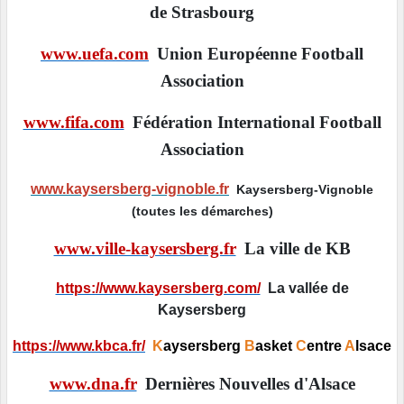
de Strasbourg
www.uefa.com
Union Européenne Football
Association
www.fifa.com
Fédération International Football
Association
www.kaysersberg-vignoble.fr
Kaysersberg-Vignoble
(toutes les démarches)
www.ville-kaysersberg.fr
La ville de KB
https://www.kaysersberg.com/
La vallée de
Kaysersberg
https://www.kbca.fr/
K
aysersberg
B
asket
C
entre
A
lsace
www.dna.fr
Dernières Nouvelles d'Alsace