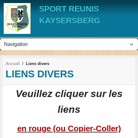
Panneau de gestion des cookies
SPORT REUNIS
KAYSERSBERG
Accueil
Liens divers
LIENS DIVERS
Veuillez cliquer sur les
liens
en rouge (ou Copier-Coller)