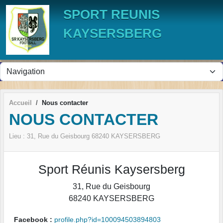
Panneau de gestion des cookies
SPORT REUNIS
KAYSERSBERG
Accueil
Nous contacter
NOUS CONTACTER
Lieu :
31, Rue du Geisbourg
68240
KAYSERSBERG
Sport Réunis Kaysersberg
31, Rue du Geisbourg
68240
KAYSERSBERG
Facebook :
profile.php?id=100094503894803