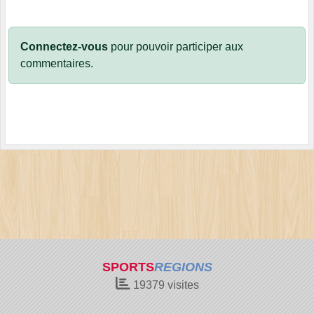
Connectez-vous
pour pouvoir participer aux
commentaires.
SPORTS
REGIONS
19379
visites