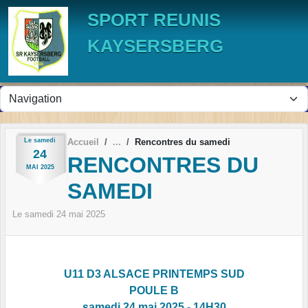
Panneau de gestion des cookies
SPORT REUNIS
KAYSERSBERG
Le
samedi
Accueil
Rencontres du samedi
24
RENCONTRES DU
MAI
2025
SAMEDI
Le
samedi
24
mai
2025
U11 D3 ALSACE PRINTEMPS SUD
POULE B
samedi 24 mai 2025 - 14H30