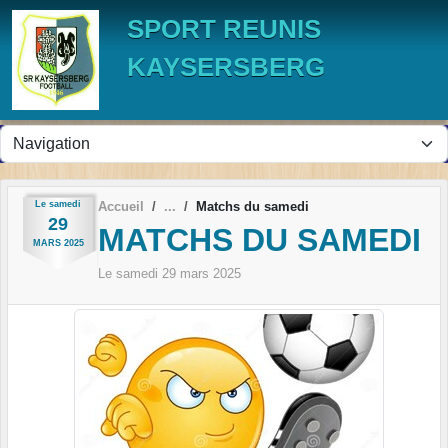
Panneau de gestion des cookies
SPORT REUNIS
KAYSERSBERG
Le
samedi
Accueil
Matchs du samedi
29
MATCHS DU SAMEDI
MARS
2025
Le
samedi
29
mars
2025