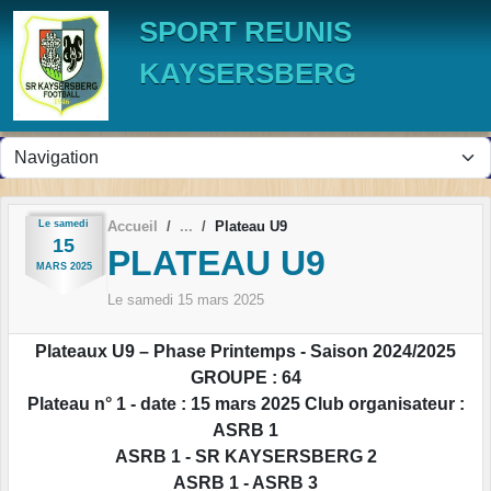
Panneau de gestion des cookies
SPORT REUNIS
KAYSERSBERG
Le
samedi
Accueil
Plateau U9
15
PLATEAU U9
MARS
2025
Le
samedi
15
mars
2025
Plateaux U9 – Phase Printemps - Saison 2024/2025
GROUPE : 64
Plateau n° 1 - date : 15 mars 2025 Club organisateur :
ASRB 1
ASRB 1 - SR KAYSERSBERG 2
ASRB 1 - ASRB 3