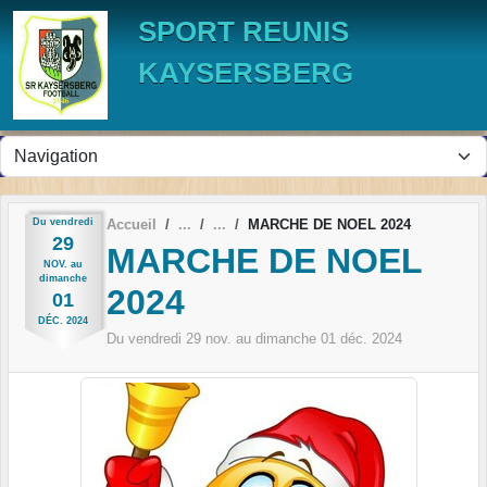
Panneau de gestion des cookies
SPORT REUNIS
KAYSERSBERG
Du
vendredi
Accueil
MARCHE DE NOEL 2024
29
MARCHE DE NOEL
NOV.
au
dimanche
2024
01
DÉC.
2024
Du
vendredi
29
nov.
au
dimanche
01
déc.
2024