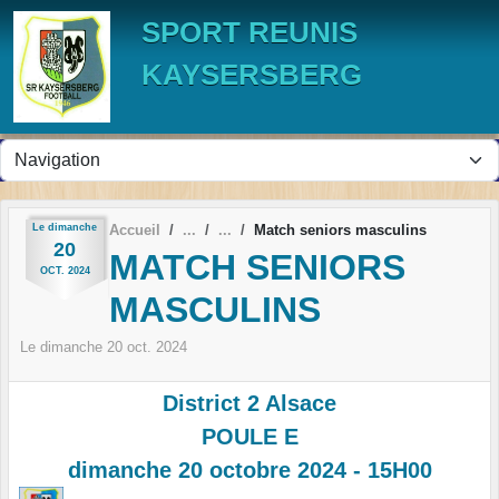
Panneau de gestion des cookies
SPORT REUNIS
KAYSERSBERG
Le
dimanche
Accueil
Match seniors masculins
20
MATCH SENIORS
OCT.
2024
MASCULINS
Le
dimanche
20
oct.
2024
District 2 Alsace
POULE E
dimanche 20 octobre 2024 - 15H00