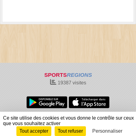
SPORTS
REGIONS
19387
visites
Charte cookies
Gestion des cookies
Ce site utilise des cookies et vous donne le contrôle sur ceux
Informations légales
Signaler un contenu inapproprié
que vous souhaitez activer
Tout accepter
Tout refuser
Personnaliser
Envie de participer ?
Connexion