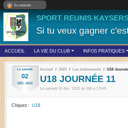
Panneau de gestion des cookies
Se connecter
SPORT REUNIS KAYSER
Si tu veux gagner c'est
ACCUEIL
LA VIE DU CLUB
INFOS PRATIQUES
Accueil
2023
Les évènements
U18 Journée
Le
samedi
02
U18 JOURNÉE 11
DÉC.
2023
Le
samedi
02
déc.
2023
de 16h à 17h45
Cliquez :
U18