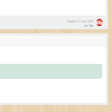
Publié le
27 nov. 2023
par
Uly