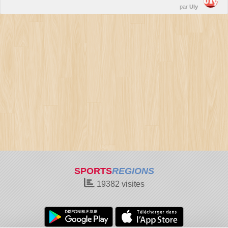
par
Uly
SPORTS
REGIONS
19382
visites